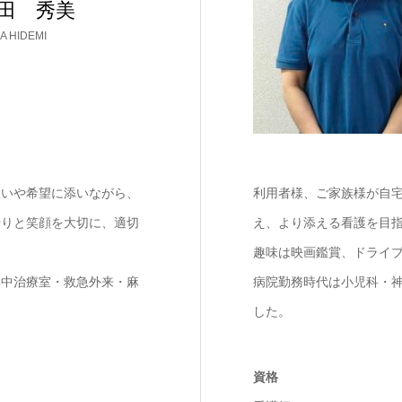
田 秀美
A HIDEMI
想いや希望に添いながら、
利用者様、ご家族様が自
やりと笑顔を大切に、適切
え、より添える看護を目
趣味は映画鑑賞、ドライ
集中治療室・救急外来・麻
病院勤務時代は小児科・
した。
資格