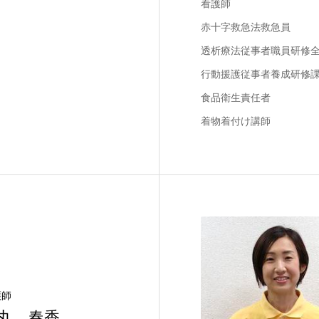
看護師
赤十字救急法救急員
透析療法従事者職員研修
行動援護従事者養成研修
食品衛生責任者
着物着付け講師
護師
丸 春香