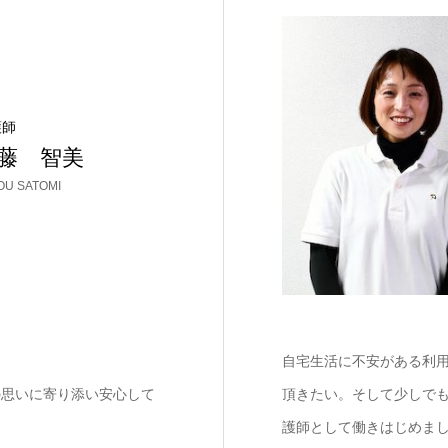
護師
加藤 智美
OU SATOMI
。
自宅生活に不安がある利
の思いに寄り添い安心して
頂きたい。そして少しで
護師として働きはじめま