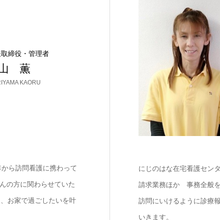
表取締役・管理者
山 薫
IYAMA KAORU
年から訪問看護に携わって
にじのはな在宅看護セン
がんの方に関わらせていた
請求業務ほか 事務全般
う、お家で過ごしたいを叶
訪問にいけるように診療
いきます。