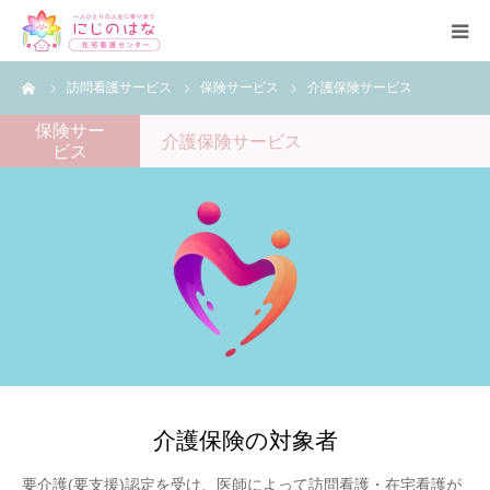
ーム
訪問看護サービス
保険サービス
介護保険サービス
トップ
保険サー
介護保険サービス
ビス
事業所紹介
理念・基本方針
サービス
ブログ
よくある質問
介護保険の対象者
要介護(要支援)認定を受け、医師によって訪問看護・在宅看護が