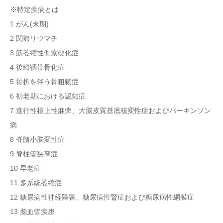
※特定疾病とは
1 がん(末期)
2 関節リウマチ
3 筋萎縮性側索硬化症
4 後縦靱帯骨化症
5 骨折を伴う骨粗鬆症
6 初老期における認知症
7 進行性核上性麻痺、大脳皮質基底核変性症およびパーキンソン
病
8 脊髄小脳変性症
9 脊柱管狭窄症
10 早老症
11 多系統萎縮症
12 糖尿病性神経障害、糖尿病性腎症および糖尿病性網膜症
13 脳血管疾患