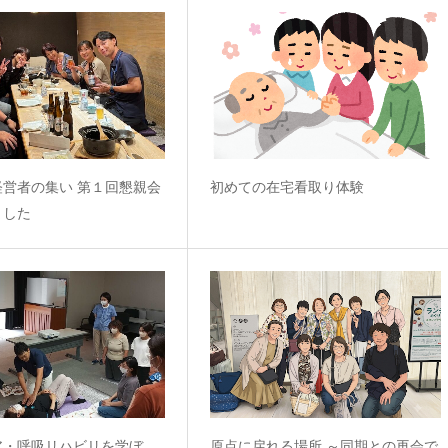
経営者の集い 第１回懇親会
初めての在宅看取り体験
ました
ア・呼吸リハビリを学ぼ
原点に戻れる場所 ～同期との再会で