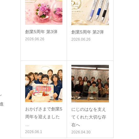
創業5周年 第3弾
創業5周年 第2弾
2026.06.26
2026.06.26
し
進
おかげさまで創業5
にじのはなを支え
周年を迎えました
てくれた大切な存
…
在へ
2026.06.1
2026.04.30