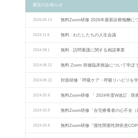
最近のお知らせ
無料Zoom研修 2026年最新診療報酬につ
2026.05.13
無料 : わたしたちの人生会議
2024.11.6
無料 : 訪問看護に関する相談事業
2024.08.1
無料 Zoom 研修臨床推論について学ぼう
2024.06.22
対面研修「呼吸ケア・呼吸リハビリを学
2024.06.22
無料Zoom研修 「 2024年度W改訂 
2024.05.9
無料Zoom研修「在宅療養者の心不全（
2024.05.9
無料Zoom研修「慢性閉塞性肺疾患CO
2024.05.9