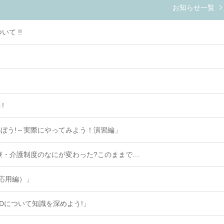
お知らせ一覧
いて !!
!
ぼう!～実際にやってみよう！演習編」
: 医療・介護制度のなにが変わった?このままで…
応用編）」
PDについて知識を深めよう!」