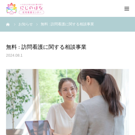
ーム
お知らせ
無料 : 訪問看護に関する相談事業
トップ
事業所紹介
無料 : 訪問看護に関する相談事業
2024.08.1
理念・基本方針
サービス
ブログ
よくある質問